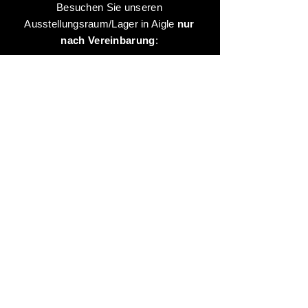
Besuchen Sie unseren
Ausstellungsraum/Lager in Aigle
nur
nach Vereinbarung
:
Kontaktieren Sie uns unter:
+41 78 744 44 03
Büro - Verwaltung
Animaux-en-Resine.ch
c/o Diamedia Sàrl
Ruelle de Borjaux 4,
CH-1807 Blonay
T
+41 21 801 03 70
contact@animaux-en-resine.ch
SONSTIGE INFORMATIONEN