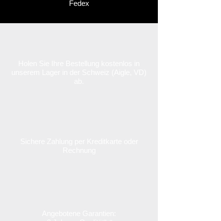
Fedex
Holen Sie Ihre Bestellung kostenlos in
unserem Lager in der Schweiz (Aigle, VD)
ab.
Sichere Zahlung per Kreditkarte oder
Rechnung
Angebotene Garantien: