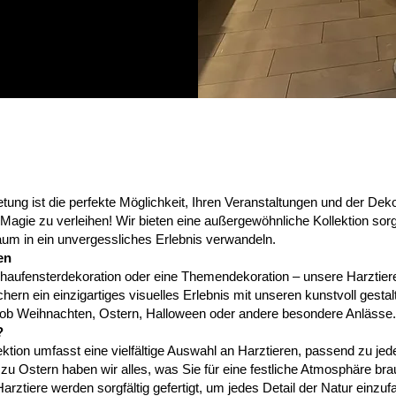
tung ist die perfekte Möglichkeit, Ihren Veranstaltungen und der De
Magie zu verleihen! Wir bieten eine außergewöhnliche Kollektion sorgf
aum in ein unvergessliches Erlebnis verwandeln.
en
chaufensterdekoration oder eine Themendekoration – unsere Harztier
rn ein einzigartiges visuelles Erlebnis mit unseren kunstvoll gestalt
 ob Weihnachten, Ostern, Halloween oder andere besondere Anlässe.
?
lektion umfasst eine vielfältige Auswahl an Harztieren, passend zu j
u Ostern haben wir alles, was Sie für eine festliche Atmosphäre br
tiere werden sorgfältig gefertigt, um jedes Detail der Natur einzuf