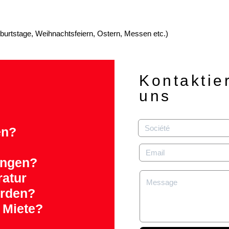
burtstage, Weihnachtsfeiern, Ostern, Messen etc.)
Kontaktie
uns
en?
ungen?
ratur
erden?
 Miete?